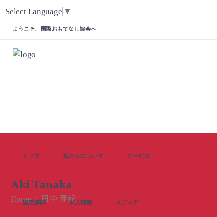
Select Language
▼
ようこそ、国際おもてなし協会へ
トップ
私たちについて
サービス
Aki Tanaka
Home
/
田中 亜紀
認定講師
求人情報
メディア