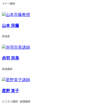
マナー講師
山本 宗藤
茶道家
赤羽 宗美
茶道講師
星野 英子
ビジネス講師 / 接遇講師