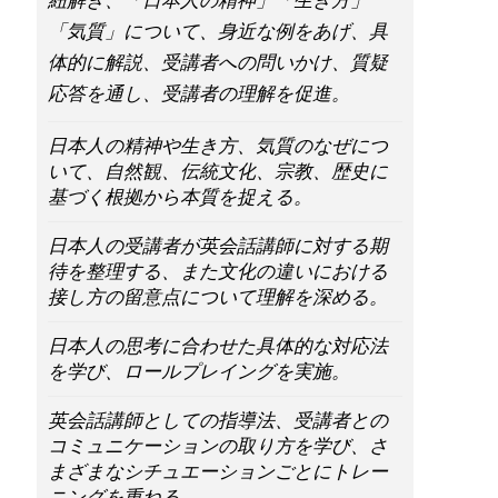
紐解き、「日本人の精神」「生き方」
「気質」について、身近な例をあげ、具
体的に解説、受講者への問いかけ、質疑
応答を通し、受講者の理解を促進。
日本人の精神や生き方、気質のなぜにつ
いて、自然観、伝統文化、宗教、歴史に
基づく根拠から本質を捉える。
日本人の受講者が英会話講師に対する期
待を整理する、また文化の違いにおける
接し方の留意点について理解を深める。
日本人の思考に合わせた具体的な対応法
を学び、ロールプレイングを実施。
英会話講師としての指導法、受講者との
コミュニケーションの取り方を学び、さ
まざまなシチュエーションごとにトレー
ニングを重ねる。