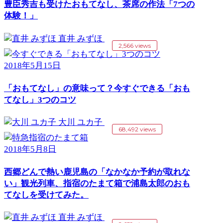
豊臣秀吉も受けたおもてなし、茶席の作法「7つの
体験！」
直井 みずほ
2,566 views
2018年5月15日
「おもてなし」の意味って？今すぐできる「おも
てなし」3つのコツ
大川 ユカ子
68,492 views
2018年5月8日
西郷どんで熱い鹿児島の「なかなか予約が取れな
い」観光列車、指宿のたまて箱で浦島太郎のおも
てなしを受けてみた。
直井 みずほ