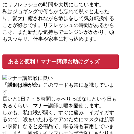
にリフレッシュの時間を大切にしています。
私はジョギングで何もかも忘れて黙々と走った
り、愛犬に癒されながら散歩をして気分転換する
ことが好きです。リフレッシュの時間があるから
こそ、また新たな気持ちでエンジンがかかり、頭
もスッキリ、仕事や家事に打ち込めます。
あると便利！マナー講師お助けグッズ
『講師は喉が命』
このワードも常に意識していま
す。
長いと1日７・８時間しゃべりっぱなしという日も
あるくらい、マナー講師は喉を酷使します。
しかも、私は喉が弱く、すぐに痛み、イガイガす
るので、喉をいたわるケアのためにマスクは肌寒
い季節になると必需品で、眠る時も着用していま
す。また、風邪・インフルエンザ予防にもなりま